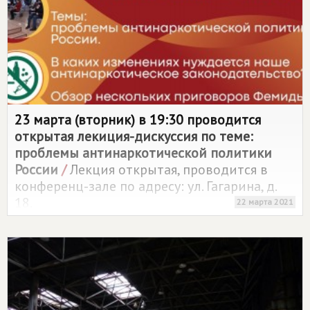
инициативу о дополнительном выделении
средств на ремонт дорог местного значения
НЕ поддержали – КПРФ и ЛДПР
23 марта (вторник) в 19:30 проводится
открытая лекиция-дискуссия по теме:
проблемы антинаркотической политики
России
/
Лекция открытая, проводится в
конференц-зале по адресу: ул. Гагарина, д.
18.
22 марта 2021