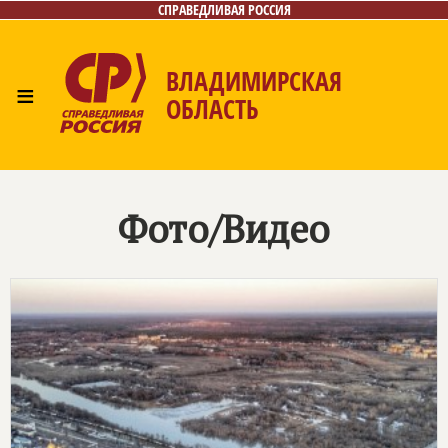
СПРАВЕДЛИВАЯ РОССИЯ
ВЛАДИМИРСКАЯ
≡
ОБЛАСТЬ
Главная
Новости
Лица
Фото/Видео
Газета
Контакты
Фото/Видео