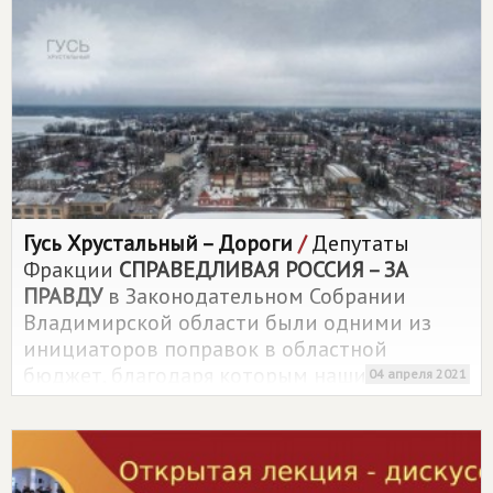
Гусь Хрустальный – Дороги
/
Депутаты
Фракции
СПРАВЕДЛИВАЯ РОССИЯ – ЗА
ПРАВДУ
в Законодательном Собрании
Владимирской области были одними из
инициаторов поправок в областной
бюджет, благодаря которым наши
04 апреля 2021
районные, городские и сельские поселения
получат дополнительно на ремонт дорог
местного значения более 900 млн рублей
уже в этом году. Напоминаем, что