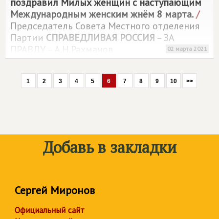
поздравил Милых женщин с наступающим
Международным женским жнём 8 марта.
/
Председатель Совета Местного отделения
Партии
СПРАВЕДЛИВАЯ РОССИЯ
– ЗА
ПРАВДУ – А.Н.Рахманов
02 марта 2021
1
2
3
4
5
6
7
8
9
10
>>
Добавь в закладки
Сергей Миронов
Официальный сайт