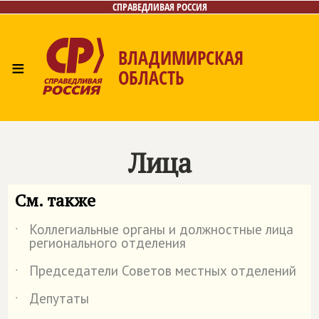
СПРАВЕДЛИВАЯ РОССИЯ
ВЛАДИМИРСКАЯ
≡
ОБЛАСТЬ
Главная
Новости
Лица
Фото/Видео
Газета
Контакты
Лица
См. также
Коллегиальные органы и должностные лица
˙
регионального отделения
Председатели Советов местных отделений
˙
Депутаты
˙