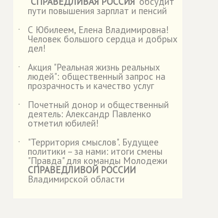
"
СПРАВЕДЛИВАЯ РОССИЯ
" обсудит
пути повышения зарплат и пенсий
С Юбилеем, Елена Владимировна!
˙
Человек большого сердца и добрых
дел!
Акция "Реальная жизнь реальных
˙
людей": общественный запрос на
прозрачность и качество услуг
Почетный донор и общественный
˙
деятель: Александр Павленко
отметил юбилей!
"Территория смыслов". Будущее
˙
политики – за нами: итоги смены
"Правда" для команды Молодежи
СПРАВЕДЛИВОЙ РОССИИ
Владимирской области