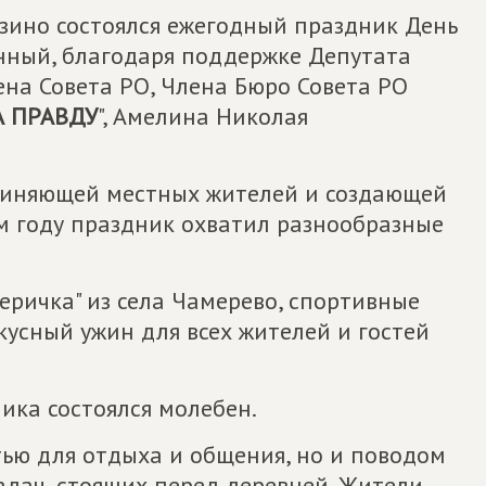
ызино состоялся ежегодный праздник День
нный, благодаря поддержке Депутата
ена Совета РО, Члена Бюро Совета РО
А ПРАВДУ
", Амелина Николая
единяющей местных жителей и создающей
м году праздник охватил разнообразные
ричка" из села Чамерево, спортивные
кусный ужин для всех жителей и гостей
ика состоялся молебен.
тью для отдыха и общения, но и поводом
адач, стоящих перед деревней. Жители