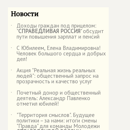
Новости
Доходы граждан под прицелом:
˙
"
СПРАВЕДЛИВАЯ РОССИЯ
" обсудит
пути повышения зарплат и пенсий
С Юбилеем, Елена Владимировна!
˙
Человек большого сердца и добрых
дел!
Акция "Реальная жизнь реальных
˙
людей": общественный запрос на
прозрачность и качество услуг
Почетный донор и общественный
˙
деятель: Александр Павленко
отметил юбилей!
"Территория смыслов". Будущее
˙
политики – за нами: итоги смены
"Правда" для команды Молодежи