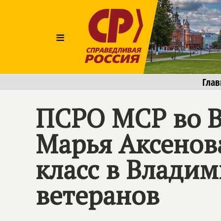
≡
Глав
ПСРО МСР во В
Марья Аксенов
класс в Влади
ветеранов