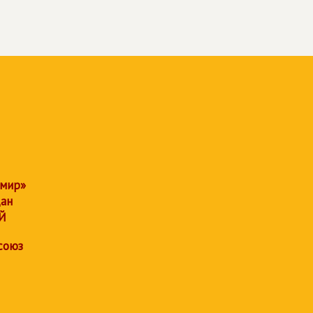
 мир»
дан
Й
союз